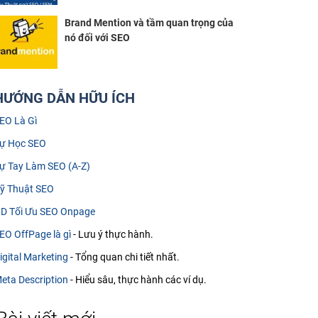
Brand Mention và tầm quan trọng của
nó đối với SEO
HƯỚNG DẪN HỮU ÍCH
EO Là Gì
ự Học SEO
ự Tay Làm SEO (A-Z)
ỹ Thuật SEO
D Tối Ưu SEO Onpage
EO OffPage là gì
- Lưu ý thực hành.
igital Marketing
- Tổng quan chi tiết nhất.
eta Description
- Hiểu sâu, thực hành các ví dụ.