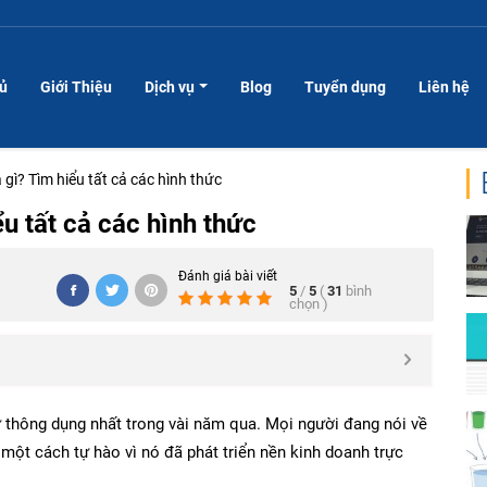
hủ
Giới Thiệu
Dịch vụ
Blog
Tuyển dụng
Liên hệ
à gì? Tìm hiểu tất cả các hình thức
ểu tất cả các hình thức
Đánh giá bài viết
5
/
5
(
31
bình
chọn
)
ừ thông dụng nhất trong vài năm qua. Mọi người đang nói về
 một cách tự hào vì nó đã phát triển nền kinh doanh trực