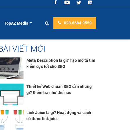
028.6684.9559
TopAZ Media
BÀI VIẾT MỚI
Meta Description là gì? Tạo mô tả tìm
kiếm cực tốt cho SEO
Thiết kế Web chuẩn SEO cần những
gì? Kiểm tra như thế nào
Link Juice là gì? Hoạt động và cách
có được link juice