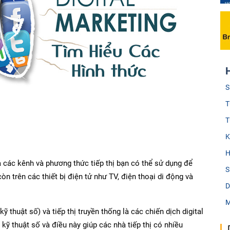
S
T
T
K
H
ả các kênh và phương thức tiếp thị bạn có thể sử dụng để
S
n trên các thiết bị điện tử như TV, điện thoại di động và
D
M
kỹ thuật số) và tiếp thị truyền thống là các chiến dịch digital
ỹ thuật số và điều này giúp các nhà tiếp thị có nhiều