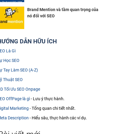
Brand Mention và tầm quan trọng của
nó đối với SEO
HƯỚNG DẪN HỮU ÍCH
EO Là Gì
ự Học SEO
ự Tay Làm SEO (A-Z)
ỹ Thuật SEO
D Tối Ưu SEO Onpage
EO OffPage là gì
- Lưu ý thực hành.
igital Marketing
- Tổng quan chi tiết nhất.
eta Description
- Hiểu sâu, thực hành các ví dụ.