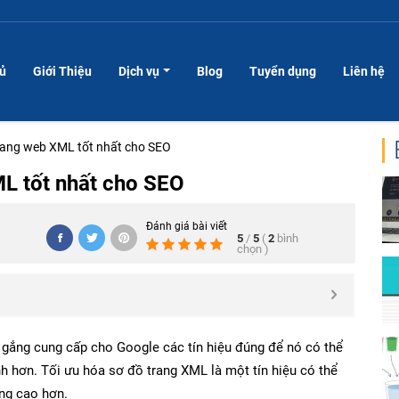
hủ
Giới Thiệu
Dịch vụ
Blog
Tuyển dụng
Liên hệ
trang web XML tốt nhất cho SEO
ML tốt nhất cho SEO
Đánh giá bài viết
5
/
5
(
2
bình
chọn
)
 gắng cung cấp cho Google các tín hiệu đúng để nó có thể
h hơn. Tối ưu hóa sơ đồ trang XML là một tín hiệu có thể
ng cao hơn.