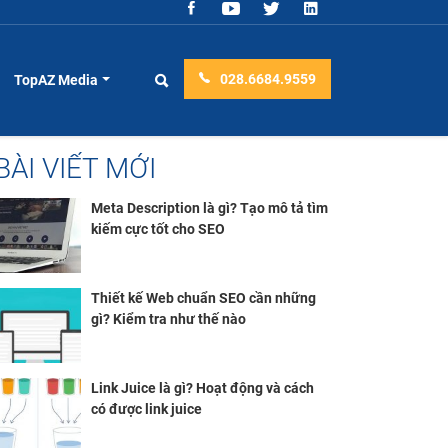
028.6684.9559
TopAZ Media
BÀI VIẾT MỚI
Meta Description là gì? Tạo mô tả tìm
kiếm cực tốt cho SEO
Thiết kế Web chuẩn SEO cần những
gì? Kiểm tra như thế nào
Link Juice là gì? Hoạt động và cách
có được link juice