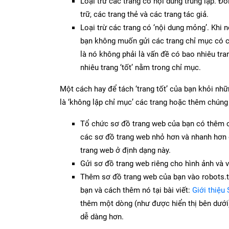
Loại trừ các trang có nội dung trùng lặp. Đố
trữ, các trang thẻ và các trang tác giả.
Loại trừ các trang có ‘nội dung mỏng’. Khi 
bạn không muốn gửi các trang chỉ mục có ch
là nó không phải là vấn đề có bao nhiêu tr
nhiêu trang ‘tốt’ nằm trong chỉ mục.
Một cách hay để tách ‘trang tốt’ của bạn khỏi n
là ‘không lập chỉ mục’ các trang hoặc thêm chúng 
Tổ chức sơ đồ trang web của bạn có thêm c
các sơ đồ trang web nhỏ hơn và nhanh hơn để
trang web ở định dạng này.
Gửi sơ đồ trang web riêng cho hình ảnh và 
Thêm sơ đồ trang web của bạn vào robots.txt.
bạn và cách thêm nó tại bài viết:
Giới thiệu
thêm một dòng (như được hiển thị bên dưới)
dễ dàng hơn.