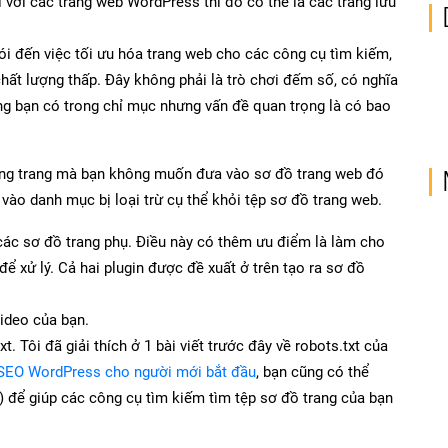
i với các trang web WordPress thì đó có thể là các trang lưu
nói đến việc tối ưu hóa trang web cho các công cụ tìm kiếm,
ất lượng thấp. Đây không phải là trò chơi đếm số, có nghĩa
ang bạn có trong chỉ mục nhưng vấn đề quan trọng là có bao
hững trang mà bạn không muốn đưa vào sơ đồ trang web đó
vào danh mục bị loại trừ cụ thể khỏi tệp sơ đồ trang web.
ác sơ đồ trang phụ. Điều này có thêm ưu điểm là làm cho
 xử lý. Cả hai plugin được đề xuất ở trên tạo ra sơ đồ
video của bạn.
 Tôi đã giải thích ở 1 bài viết trước đây về robots.txt của
 SEO WordPress cho người mới bắt đầu
, bạn cũng có thể
 để giúp các công cụ tìm kiếm tìm tệp sơ đồ trang của bạn