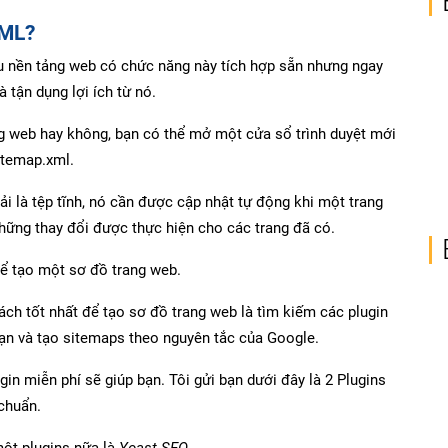
XML?
u nền tảng web có chức năng này tích hợp sẵn nhưng ngay
à tận dụng lợi ích từ nó.
g web hay không, bạn có thể mở một cửa sổ trình duyệt mới
itemap.xml.
i là tệp tĩnh, nó cần được cập nhật tự động khi một trang
ững thay đổi được thực hiện cho các trang đã có.
để tạo một sơ đồ trang web.
ách tốt nhất để tạo sơ đồ trang web là tìm kiếm các plugin
ạn và tạo sitemaps theo nguyên tắc của Google.
gin miễn phí sẽ giúp bạn. Tôi gửi bạn dưới đây là 2 Plugins
chuẩn.
ột plugins nữa là
Yoast SEO
.