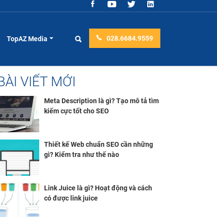
028.6684.9559
TopAZ Media
BÀI VIẾT MỚI
Meta Description là gì? Tạo mô tả tìm
kiếm cực tốt cho SEO
Thiết kế Web chuẩn SEO cần những
gì? Kiểm tra như thế nào
Link Juice là gì? Hoạt động và cách
có được link juice