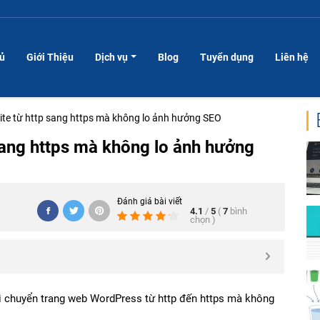
hủ
Giới Thiệu
Dịch vụ
Blog
Tuyển dụng
Liên hệ
te từ http sang https mà không lo ảnh hưởng SEO
sang https mà không lo ảnh hưởng
Đánh giá bài viết
4.1
/
5
(
7
bình
chọn
)
i chuyển trang web WordPress từ http đến https mà không