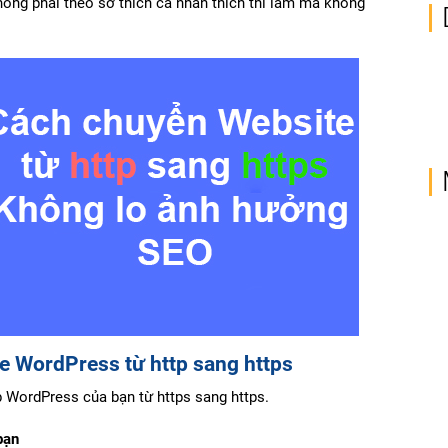
không phải theo sở thích cá nhân thích thì làm mà không
e WordPress từ http sang https
b WordPress của bạn từ https sang https.
bạn