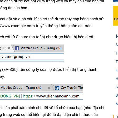
mà chặn được kết nối giữa trang web và máy chủ của bạn thì
hông tin của bạn.
ài đặt và định cấu hình có thể được truy cập bằng cách sử
://www.example.com truyền thống không còn an toàn.
web với từ Secure (an toàn) như được hiển thị bên dưới.
S
T
T
(EV-SSL), tên công ty của họ được hiển thị trong thanh
K
ây.
H
S
D
M
 cần phải xác minh chi tiết về tổ chức của bạn (như địa chỉ
 trang web cụ thể hiện tại đó là đại diện chính thức của