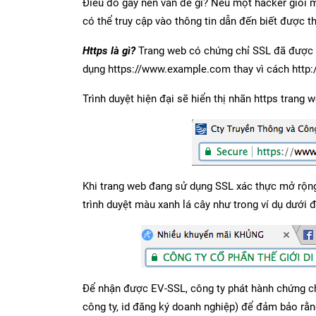
Điều đó gây nên vấn đề gì? Nếu một hacker giỏi 
có thể truy cập vào thông tin dẫn đến biết được t
Https là gì?
Trang web có chứng chỉ SSL đã được c
dụng https://www.example.com thay vì cách http
Trình duyệt hiện đại sẽ hiển thị nhãn https trang 
Khi trang web đang sử dụng SSL xác thực mở rộng 
trình duyệt màu xanh lá cây như trong ví dụ dưới đ
Để nhận được EV-SSL, công ty phát hành chứng chỉ
công ty, id đăng ký doanh nghiệp) để đảm bảo rằng